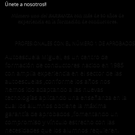
Únete a nosotros!!
Número uno del BARBANZA
con más de 30 años de
experiencia en la formación de conductores.
PROFESIONALES CON EL NÚMERO 1 DE APROBADO
Autoescuela Miguel, es un centro de
formación de conductores nacido en 1985
con amplia experiencia en el sector de las
autoescuelas ,conforme los años nos
hemos ido adaptando a las nuevas
tecnologías aplicando una enseñanza en la
cual los alumnos obtiene la máxima
garantía de aprobados ,fomentando un
compromiso y vínculo estrecho con las
necesidades que los alumnos requieren.