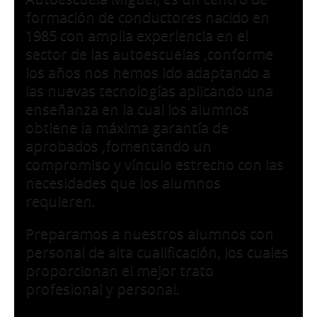
formación de conductores nacido en
1985 con amplia experiencia en el
sector de las autoescuelas ,conforme
los años nos hemos ido adaptando a
las nuevas tecnologías aplicando una
enseñanza en la cual los alumnos
obtiene la máxima garantía de
aprobados ,fomentando un
compromiso y vínculo estrecho con las
necesidades que los alumnos
requieren.
Preparamos a nuestros alumnos con
personal de alta cualificación, los cuales
proporcionan el mejor trato
profesional y personal.