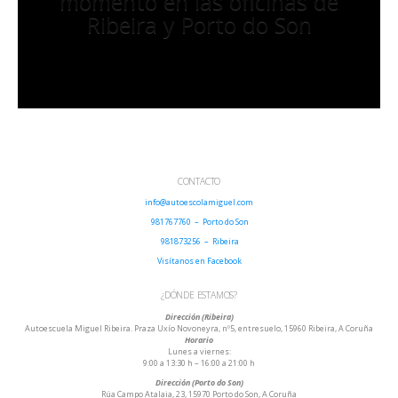
momento en las oficinas de
Ribeira y Porto do Son
CONTACTO
info@autoescolamiguel.com
981767760 – Porto do Son
981873256 – Ribeira
Visítanos en Facebook
¿DÓNDE ESTAMOS?
Dirección (Ribeira)
Autoescuela Miguel Ribeira. Praza Uxío Novoneyra, nº5, entresuelo, 15960 Ribeira, A Coruña
Horario
Lunes a viernes:
9:00 a 13:30 h – 16:00 a 21:00 h
Dirección (Porto do Son)
Rúa Campo Atalaia, 23, 15970 Porto do Son, A Coruña