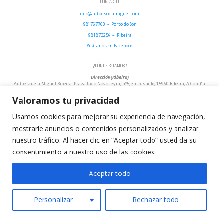
CONTACTO
info@autoescolamiguel.com
981767760 – Porto do Son
981873256 – Ribeira
Visítanos en Facebook
¿DÓNDE ESTAMOS?
Dirección (Ribeira)
Autoescuela Miguel Ribeira. Praza Uxío Novoneyra, nº5, entresuelo, 15960 Ribeira, A Coruña
Horario
Lunes a viernes:
Valoramos tu privacidad
9:00 a 13:30 h – 16:00 a 21:00 h
Dirección (Porto do Son)
Usamos cookies para mejorar su experiencia de navegación,
Rúa Campo Atalaia, 23, 15970 Porto do Son, A Coruña
mostrarle anuncios o contenidos personalizados y analizar
TÉRMINOS LEGALES
nuestro tráfico. Al hacer clic en “Aceptar todo” usted da su
consentimiento a nuestro uso de las cookies.
Aviso Legal
Política de Privacidad
Aceptar todo
Política de Cookies
Personalizar
Rechazar todo
Volver arriba